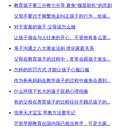
教育孩子要三分教七分等 避免“揠苗助长”的悲剧
父母不要过于频繁地去纠正孩子的行为，给孩
...
对于害羞的孩子 父母该怎么做
让孩子领会与人往来的开心。不管他有多么害
...
亲子沟通之八大黄金法则 优化家庭关系
父母在教育孩子的过程中，常常会跟孩子发生
...
怎样的惩罚方式 才能让孩子心服口服
作为爸爸妈妈在教学孩子的过程中难免会遇到
...
什么环境下长大的孩子容易心理扭曲
有的父母在养育孩子的过程往往不顾忌孩子的
...
培养天才宝宝 早教方法要牢记
尽管早期教育在国内现已相当抢手，可是大家
...