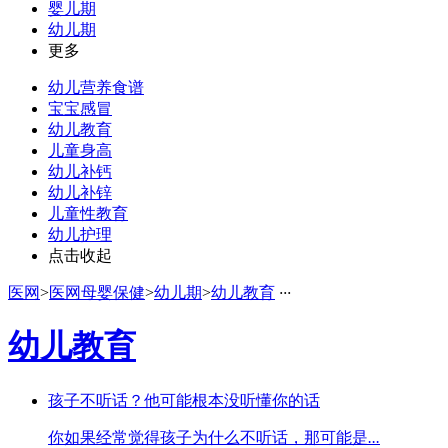
婴儿期
幼儿期
更多
幼儿营养食谱
宝宝感冒
幼儿教育
儿童身高
幼儿补钙
幼儿补锌
儿童性教育
幼儿护理
点击收起
医网
>
医网母婴保健
>
幼儿期
>
幼儿教育
·
·
·
幼儿教育
孩子不听话？他可能根本没听懂你的话
你如果经常觉得孩子为什么不听话，那可能是
...