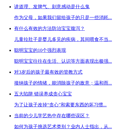
讲道理、发脾气、刻意感动是什么鬼
作为父母，如果我们留给孩子的只是一些消耗
...
有什么有效的方法防治宝宝腹泻？
儿童拉肚子是婴儿多见的疾病，其间喂食不当
...
聪明宝宝的10个强烈表现
聪明宝宝往往在生活、认识等方面表现出极强
...
对3岁后的孩子最有效的管教方式
接纳孩子的情绪，能消除孩子的敌意；温和而
...
五大陷阱 错误养成贪心宝宝
为了让孩子改掉“贪心”和索要东西的坏习惯
...
当前的少儿学艺热中存在哪些误区？
如何为孩子挑选艺术类别？业内人士指出，从
...