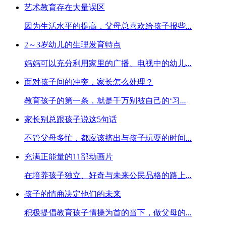
艺术教育存在大量误区
因为生活水平的提高，父母总喜欢给孩子报些
...
2～3岁幼儿的生理发育特点
妈妈可以充分利用家里的广播、电视中的幼儿
...
面对孩子间的冲突，家长怎么处理？
教育孩子的第一条，就是千万别被自己的‘习
...
家长别总跟孩子说这5句话
不管父母多忙，都应该挤出与孩子玩耍的时间
...
充满正能量的11部动画片
在培养孩子独立、好奇与未来公民品格的路上
...
孩子的情商决定他们的未来
积极提倡教育孩子情操为首的当下，做父母的
...