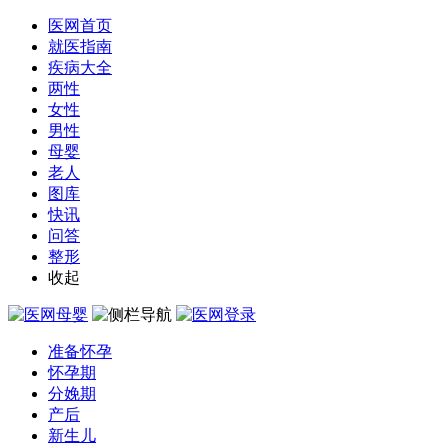
医网首页
就医指南
疾病大全
两性
女性
男性
母婴
老人
图库
快讯
问答
整形
收起
准备怀孕
怀孕期
分娩期
产后
新生儿