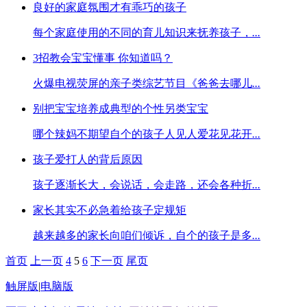
良好的家庭氛围才有乖巧的孩子
每个家庭使用的不同的育儿知识来抚养孩子，
...
3招教会宝宝懂事 你知道吗？
火爆电视荧屏的亲子类综艺节目《爸爸去哪儿
...
别把宝宝培养成典型的个性另类宝宝
哪个辣妈不期望自个的孩子人见人爱花见花开
...
孩子爱打人的背后原因
孩子逐渐长大，会说话，会走路，还会各种折
...
家长其实不必急着给孩子定规矩
越来越多的家长向咱们倾诉，自个的孩子是多
...
首页
上一页
4
5
6
下一页
尾页
触屏版
|
电脑版