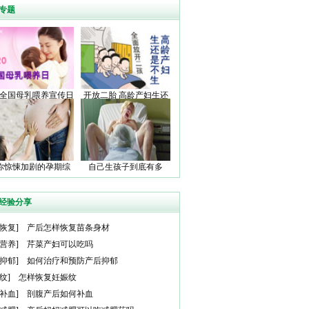
专题
20全国母乳喂养宣传日
开放二胎 高龄产妇生还
是不生
你惊悚加剧的孕期综
自己生孩子到底有多
合症
痛？
经验分享
恢复
]
产后怎样恢复苗条身材
营养
]
芹菜产妇可以吃吗
抑郁
]
如何治疗和预防产后抑郁
纹
]
怎样恢复妊娠纹
补血
]
剖腹产后如何补血