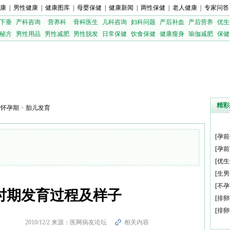
康
|
男性健康
|
健康图库
|
母婴保健
|
健康新闻
|
两性保健
|
老人健康
|
专家问答
下垂
产科咨询
营养科
骨科医生
儿科咨询
妇科问题
产后补血
产后营养
优生
秘方
男性用品
男性减肥
男性脱发
日常保健
饮食保健
健康瘦身
瑜伽减肥
保健
精彩
>
怀孕期
>
胎儿发育
[
孕前
[
孕前
[
优生
[
生男
[
不孕
时期发育过程及样子
[
排卵
[
排卵
2010/12/2 来源：医网病友论坛
相关内容