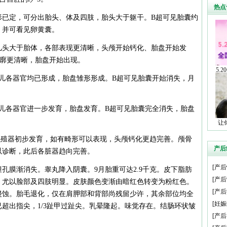
热点
形已定，可分出胎头、体及四肢，胎头大于躯干。B超可见胎囊约
，并可看见卵黄囊。
儿头大于胎体，各部表现更清晰，头颅开始钙化、胎盘开始发
轮廓更清晰，胎盘开始出现。
5.
儿各器官均已形成，胎盘雏形形成。B超可见胎囊开始消失，月
儿各器官进一步发育，胎盘发育。B超可见胎囊完全消失，胎盘
让
生殖器初步发育，如有畸形可以表现，头颅钙化更趋完善。颅骨
产后
以诊断，此后各脏器趋向完善。
[
产后
膜渐消失。睾丸降入阴囊。9月胎重可达2.9千克。皮下脂肪
[
产后
，尤以脸部及四肢明显。皮肤颜色变渐由暗红色转变为粉红色。
[
产后
侵蚀。胎毛退化，仅在肩胛部和背部尚残留少许，其余部位均全
[
妊娠
超出指尖，1/3趾甲过趾尖。乳晕隆起。味觉存在。结肠环状皱
[
产后