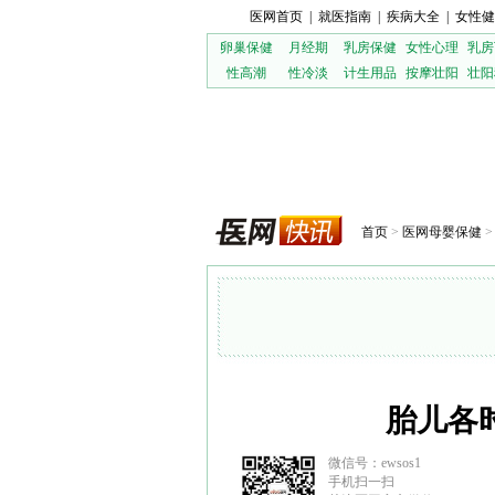
医网首页
|
就医指南
|
疾病大全
|
女性健
卵巢保健
月经期
乳房保健
女性心理
乳房
性高潮
性冷淡
计生用品
按摩壮阳
壮阳
首页
>
医网母婴保健
胎儿各
微信号：ewsos1
手机扫一扫