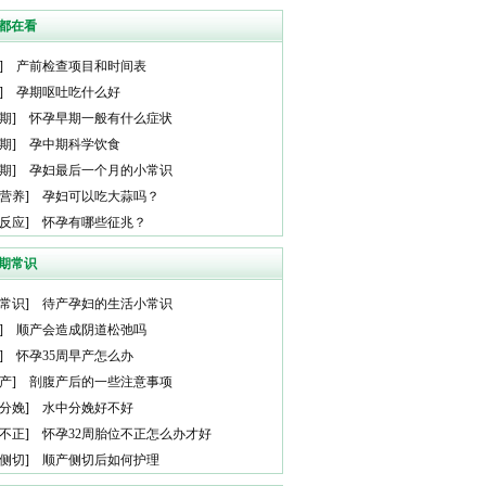
都在看
]
产前检查项目和时间表
]
孕期呕吐吃什么好
期
]
怀孕早期一般有什么症状
期
]
孕中期科学饮食
期
]
孕妇最后一个月的小常识
营养
]
孕妇可以吃大蒜吗？
反应
]
怀孕有哪些征兆？
期常识
常识
]
待产孕妇的生活小常识
]
顺产会造成阴道松弛吗
]
怀孕35周早产怎么办
产
]
剖腹产后的一些注意事项
分娩
]
水中分娩好不好
不正
]
怀孕32周胎位不正怎么办才好
侧切
]
顺产侧切后如何护理