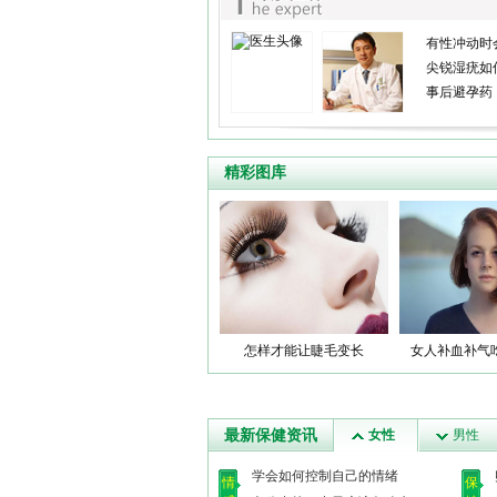
有性冲动时
尖锐湿疣如
事后避孕药
精彩图库
怎样才能让睫毛变长
女人补血补气
最新保健资讯
女性
男性
学会如何控制自己的情绪
情
保