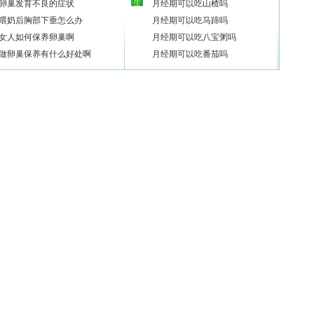
生
卵巢发育不良的症状
月经期可以吃山楂吗
喂奶后胸部下垂怎么办
月经期可以吃马蹄吗
女人如何保养卵巢啊
月经期可以吃八宝粥吗
做卵巢保养有什么好处啊
月经期可以吃番茄吗