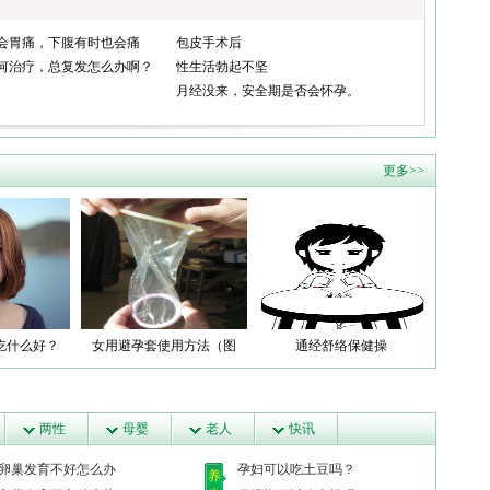
会胃痛，下腹有时也会痛
包皮手术后
何治疗，总复发怎么办啊？
性生活勃起不坚
月经没来，安全期是否会怀孕。
更多>>
吃什么好？
女用避孕套使用方法（图
通经舒络保健操
解）
两性
母婴
老人
快讯
卵巢发育不好怎么办
孕妇可以吃土豆吗？
养