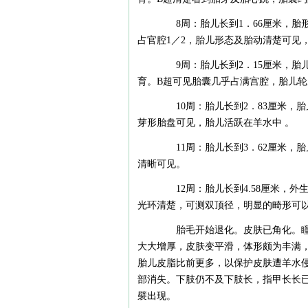
8周：胎儿长到1．66厘米，胎
占官腔1／2，胎儿形态及胎动清楚可见
9周：胎儿长到2．15厘米，胎
育。B超可见胎囊几乎占满宫腔，胎儿
10周：胎儿长到2．83厘米，胎
芽形胎盘可见，胎儿活跃在羊水中 。
11周：胎儿长到3．62厘米，胎
清晰可见。
12周：胎儿长到4.58厘米，外
光环清楚，可测双顶径，明显的畸形可
胎毛开始退化。皮肤已角化。瞳孔
大大增厚，皮肤变平滑，体形颇为丰满
胎儿皮脂比前更多，以保护皮肤遭羊水
部消失。下肢仍不及下肢长，指甲长长已
襞出现。