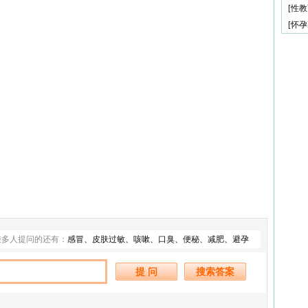
[
性教
[
怀孕
较多人提问的还有：
感冒
、
皮肤过敏
、
咳嗽
、
口臭
、
便秘
、
减肥
、
避孕