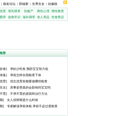
|
病友论坛
|
防辐射
|
生男生女
|
妊娠纹
优育
母乳喂养
剖腹产
两性心理
两性教育
图库
急救常识
滋补调理
老人用品
饮食禁忌
推荐
饮食
]
孕妇少吃鱼 预防宝宝智力低
准备
]
孕前怎样自我检查下体
优育
]
优生优育前都要做哪些检查
生女
]
房事姿势真的会影响到宝宝吗
不育
]
不孕不育的原因和治疗方法
期
]
女人排卵期是什么时候
期
]
专家解读孕前体检 孕前不必过度检查