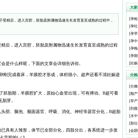
大家
[
孕检
子受精后，进入宫腔，胚胎及附属物迅速生长发育直至成熟的过程中，
[
孕吐
[
孕早
[
孕中
精后，进入宫腔，胚胎及附属物迅速生长发育直至成熟的过程
[
孕晚
[
孕期
[
妊娠
会是什么样呢，下面的文章会详细告诉你。
卵刚完成着床，羊膜腔才形成，体积很小。超声还看不清妊娠迹
分娩
[
分娩
了胚胎期，羊膜腔扩大，原始心血管出现，可有搏动。B超可看
[
顺产
见胎芽。
[
早产
[
剖腹
儿头部、脑泡、额面器官、呼吸、消化、神经等器官分化，B超胎
[
水中
[
胎位
胎已具有人雏形，体节已全部分化，四肢分出，各系统进一步发
[
会阴
占宫腔的l／3。