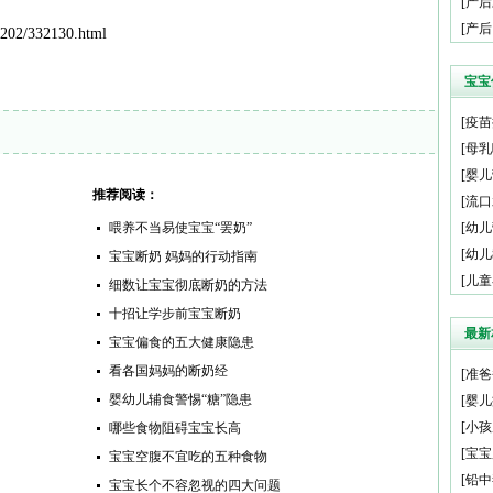
[
产后
[
产后
202/332130.html
宝宝
[
疫苗
[
母乳
[
婴儿
推荐阅读：
[
流口
喂养不当易使宝宝“罢奶”
[
幼儿
[
幼儿
宝宝断奶 妈妈的行动指南
[
儿童
细数让宝宝彻底断奶的方法
十招让学步前宝宝断奶
最新
宝宝偏食的五大健康隐患
看各国妈妈的断奶经
[
准爸
婴幼儿辅食警惕“糖”隐患
[
婴儿
[
小孩
哪些食物阻碍宝宝长高
[
宝宝
宝宝空腹不宜吃的五种食物
[
铅中
宝宝长个不容忽视的四大问题