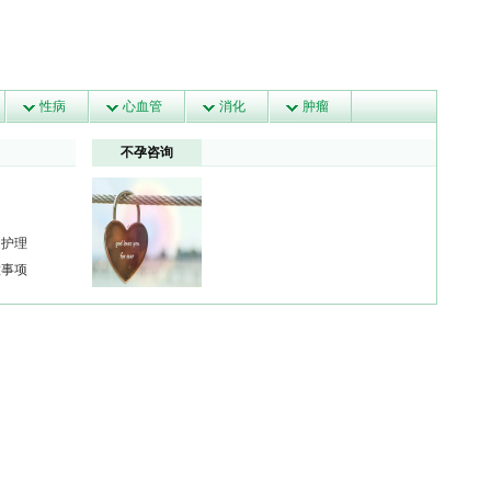
性病
心血管
消化
肿瘤
不孕咨询
庭护理
意事项