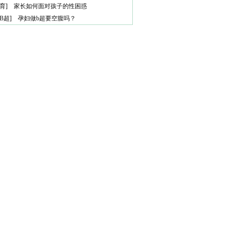
育
]
家长如何面对孩子的性困惑
B超
]
孕妇做b超要空腹吗？