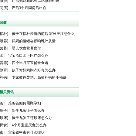
减肥
]
产后妈妈减肥可以吃减肥药吗
同房
]
产后3个月同房后出血
保健
接种
]
孩子在接种疫苗的前后 家长应注意什么
喂养
]
妈妈的情绪会影响乳汁质量
营养
]
婴儿饮食营养食谱
水
]
宝宝流口水下巴红怎么办
营养
]
四个半月宝宝辅食食谱
教育
]
孩子对妈妈胸衣好奇怎么办
补钙
]
专家教你婴幼儿高效补钙的小秘诀
相关资讯
爸
]
准爸爸如何照顾孕妇
痱子
]
新生儿长痱子怎么办
尿床
]
孩子九岁了还尿床怎么办
厌食
]
4个月宝宝厌食怎么办
毒
]
宝宝铅中毒有什么症状