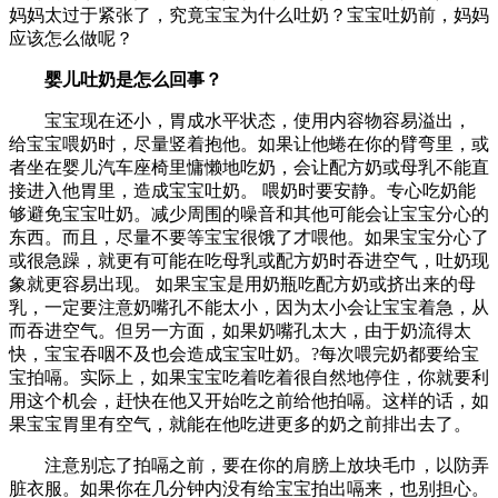
妈妈太过于紧张了，究竟宝宝为什么吐奶？宝宝吐奶前，妈妈
应该怎么做呢？
婴儿吐奶是怎么回事？
宝宝现在还小，胃成水平状态，使用内容物容易溢出，
给宝宝喂奶时，尽量竖着抱他。如果让他蜷在你的臂弯里，或
者坐在婴儿汽车座椅里慵懒地吃奶，会让配方奶或母乳不能直
接进入他胃里，造成宝宝吐奶。 喂奶时要安静。专心吃奶能
够避免宝宝吐奶。减少周围的噪音和其他可能会让宝宝分心的
东西。而且，尽量不要等宝宝很饿了才喂他。如果宝宝分心了
或很急躁，就更有可能在吃母乳或配方奶时吞进空气，吐奶现
象就更容易出现。 如果宝宝是用奶瓶吃配方奶或挤出来的母
乳，一定要注意奶嘴孔不能太小，因为太小会让宝宝着急，从
而吞进空气。但另一方面，如果奶嘴孔太大，由于奶流得太
快，宝宝吞咽不及也会造成宝宝吐奶。?每次喂完奶都要给宝
宝拍嗝。实际上，如果宝宝吃着吃着很自然地停住，你就要利
用这个机会，赶快在他又开始吃之前给他拍嗝。这样的话，如
果宝宝胃里有空气，就能在他吃进更多的奶之前排出去了。
注意别忘了拍嗝之前，要在你的肩膀上放块毛巾，以防弄
脏衣服。如果你在几分钟内没有给宝宝拍出嗝来，也别担心。