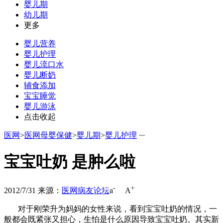
婴儿期
幼儿期
更多
婴儿营养
婴儿护理
婴儿流口水
婴儿断奶
辅食添加
宝宝睡觉
婴儿游泳
点击收起
医网
>
医网母婴保健
>
婴儿期
>
婴儿护理
·
·
·
宝宝吐奶 是肿么啦
-
+
2012/7/31
来源：
医网病友论坛
a
A
对于刚荣升为妈妈的女性来说，看到宝宝吐奶的情况，一
般都会既紧张又担心，生怕是什么原因导致宝宝吐奶。其实新