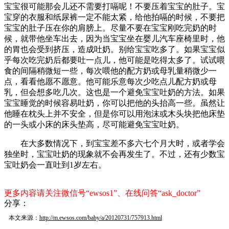
宝宝很可能那会儿还不需要打嗝呢！不要压着宝宝的肚子。宝
宝穿的衣服和纸尿裤一定不能太紧，给他拍嗝的时候，不要把
宝宝的肚子压在你的肩膀上。尽量不要在宝宝刚吃完奶的时
候，就带他坐车出去，因为当宝宝坐在婴儿汽车座椅里时，他
的胃也会受到挤压，造成吐奶。别给宝宝吃多了。如果宝宝似
乎每次吃完奶后都要吐一点儿，他可能是吃得太多了。试试喂
食的间隔稍微短一些，每次喂他的配方奶或母乳量稍微少一
点，看看他愿不愿意。他可能乐意每次少吃点儿配方奶或母
乳，但会想多吃几次。这也是一个避免宝宝吐奶的方法。如果
宝宝睡觉的时候容易吐奶，你可以把他的头抬高一些。虽然让
他睡在枕头上并不安全，但是你可以用泡沫或木头块把他床垫
的一头或小床的床头垫高，尽可能避免宝宝吐奶。
在大多数情况下，到宝宝差不多六七个月大时，或者学会
独坐时，宝宝吐奶的现象就不会再发生了。不过，还有少数宝
宝吐奶会一直吐到1岁左右。
更多内容请关注微信号“ewsos1”、在线问答“ask_doctor”
分享：
本文来源：
http://m.ewsos.com/baby/a/20120731/757913.html