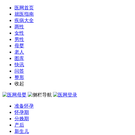
医网首页
就医指南
疾病大全
两性
女性
男性
母婴
老人
图库
快讯
问答
整形
收起
准备怀孕
怀孕期
分娩期
产后
新生儿