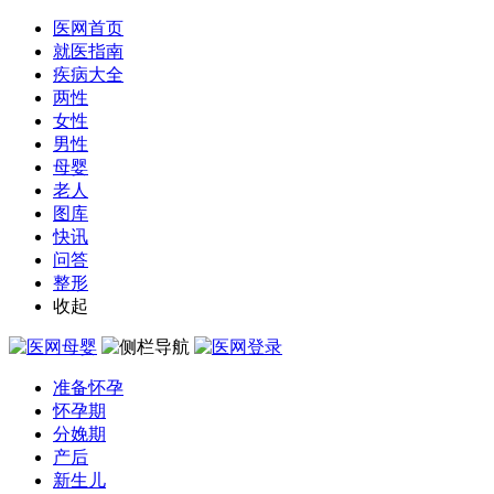
医网首页
就医指南
疾病大全
两性
女性
男性
母婴
老人
图库
快讯
问答
整形
收起
准备怀孕
怀孕期
分娩期
产后
新生儿