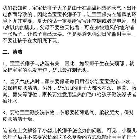
我们都知道，宝宝长痱子大多是由于在高温闷热的天气下出汗
过多而导致的，因此当宝宝长痱子了，让宝宝保持在通风的环
境下尤其重要。夏天的话一定要给宝宝用空调或者是电扇。对
1岁以内的婴儿，父母不要整天抱着，可在凉快通风的地方铺
一张席子，让孩子自己玩耍。但是要避免强烈日光照射宝宝，
不要让孩子在太阳底下玩。
二、清洁
1、宝宝长痱子与热湿有关，因此，如果痱子生在头颈部，就
应把宝宝的头发剪短，婴儿最好剃光头。
2、当天气炎热时，家长要保证每日用温水给宝宝洗浴2-3次，
以保持皮肤清洁。另外，婴幼儿的痱子大都长在颈、胸背、腋
窝、额头等部位，家长要注意用温热的毛巾给孩子勤洗澡或者
擦汗水。
3、要给宝宝勤换洗衣物，衣服要轻薄透气、柔软肥大，保持
皮肤清洁干燥。
笔者在上文解答了小婴儿长痱子怎么办的问题。可见，小婴儿
长痱子后并不需要家长采取多么复杂的方式就能让宝宝的痱子