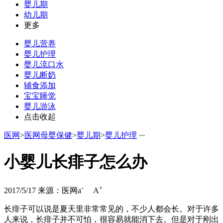
婴儿期
幼儿期
更多
婴儿营养
婴儿护理
婴儿流口水
婴儿断奶
辅食添加
宝宝睡觉
婴儿游泳
点击收起
医网
>
医网母婴保健
>
婴儿期
>
婴儿护理
·
·
·
小婴儿长痱子怎么办
-
+
2017/5/17
来源：医网
a
A
长痱子可以说是夏天里非常常见的，不少人都会长。对于许多
人来说，长痱子并不可怕，很容易就能消下去。但是对于刚出