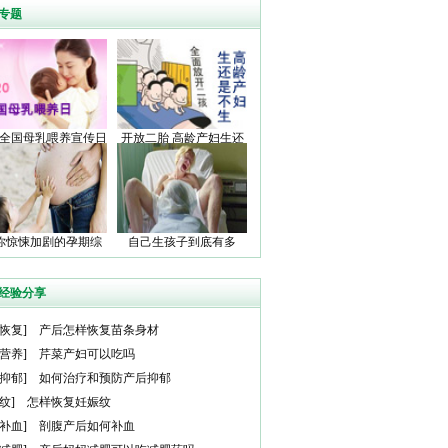
专题
20全国母乳喂养宣传日
开放二胎 高龄产妇生还
是不生
你惊悚加剧的孕期综
自己生孩子到底有多
合症
痛？
经验分享
恢复
]
产后怎样恢复苗条身材
营养
]
芹菜产妇可以吃吗
抑郁
]
如何治疗和预防产后抑郁
纹
]
怎样恢复妊娠纹
补血
]
剖腹产后如何补血