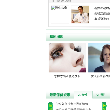
有性冲动时
尖锐湿疣如
事后避孕药
精彩图库
怎样才能让睫毛变长
女人补血补气
最新保健资讯
女性
男性
学会如何控制自己的情绪
情
保
感
健
老公出轨了妻子应该怎么办