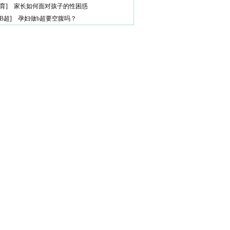
育
]
家长如何面对孩子的性困惑
B超
]
孕妇做b超要空腹吗？