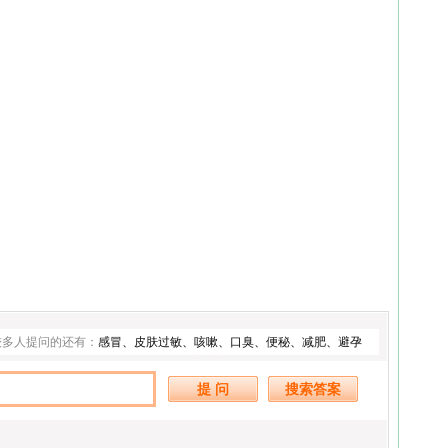
较多人提问的还有：
感冒
、
皮肤过敏
、
咳嗽
、
口臭
、
便秘
、
减肥
、
避孕