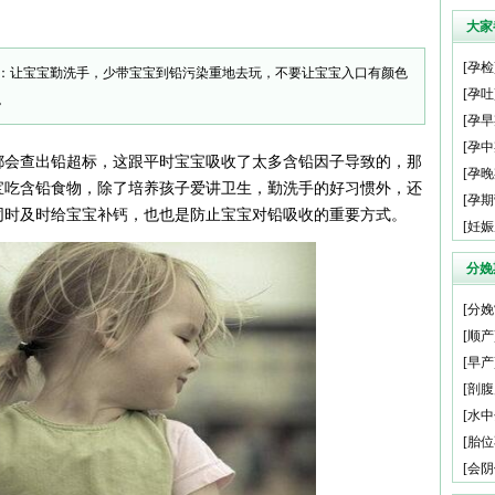
大家
[
孕检
：让宝宝勤洗手，少带宝宝到铅污染重地去玩，不要让宝宝入口有颜色
[
孕吐
。
[
孕早
[
孕中
都会查出铅超标，这跟平时宝宝吸收了太多含铅因子导致的，那
[
孕晚
宝吃含铅食物，除了培养孩子爱讲卫生，勤洗手的好习惯外，还
[
孕期
同时及时给宝宝补钙，也也是防止宝宝对铅吸收的重要方式。
[
妊娠
分娩
[
分娩
[
顺产
[
早产
[
剖腹
[
水中
[
胎位
[
会阴