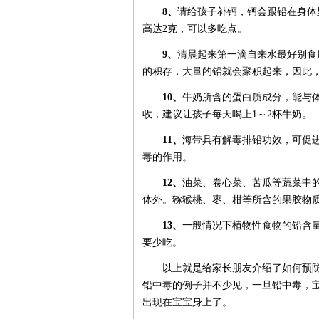
8、
请给孩子补钙，钙会跟铅在身体
高达2克，可以多吃点。
9、
清晨起来第一滴自来水最好别食
的积存，大量的铅就会聚积起来，因此，
10、
牛奶所含的蛋白质成分，能与
收，建议让孩子每天喝上1～2杯牛奶。
11、
海带具有解毒排铅功效，可促
毒的作用。
12、
油菜、卷心菜、苦瓜等蔬菜中
体外。猕猴桃、枣、柑等所含的果胶物
13、
一般情况下植物性食物的铅含
要少吃。
以上就是给家长朋友介绍了如何预
铅中毒的例子并不少见，一旦铅中毒，
出现在宝宝身上了。