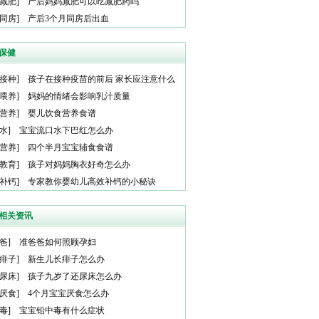
减肥
]
产后妈妈减肥可以吃减肥药吗
同房
]
产后3个月同房后出血
保健
接种
]
孩子在接种疫苗的前后 家长应注意什么
喂养
]
妈妈的情绪会影响乳汁质量
营养
]
婴儿饮食营养食谱
水
]
宝宝流口水下巴红怎么办
营养
]
四个半月宝宝辅食食谱
教育
]
孩子对妈妈胸衣好奇怎么办
补钙
]
专家教你婴幼儿高效补钙的小秘诀
相关资讯
爸
]
准爸爸如何照顾孕妇
痱子
]
新生儿长痱子怎么办
尿床
]
孩子九岁了还尿床怎么办
厌食
]
4个月宝宝厌食怎么办
毒
]
宝宝铅中毒有什么症状