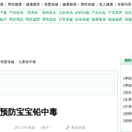
康
|
男性健康
|
健康图库
|
母婴保健
|
健康新闻
|
两性保健
|
老人健康
|
专家问答
下垂
产科咨询
营养科
骨科医生
儿科咨询
妇科问题
产后补血
产后营养
优生
秘方
男性用品
男性减肥
男性脱发
日常保健
饮食保健
健康瘦身
瑜伽减肥
保健
精彩
>
母婴保健
>
儿童铅中毒
[
孕前
[
孕前
[
优生
[
生男
[
不孕
预防宝宝铅中毒
[
排卵
[
排卵
2017/3/9 来源：《亲子》
相关内容