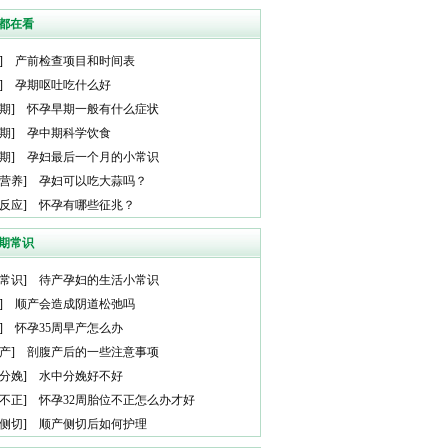
都在看
]
产前检查项目和时间表
]
孕期呕吐吃什么好
期
]
怀孕早期一般有什么症状
期
]
孕中期科学饮食
期
]
孕妇最后一个月的小常识
营养
]
孕妇可以吃大蒜吗？
反应
]
怀孕有哪些征兆？
期常识
常识
]
待产孕妇的生活小常识
]
顺产会造成阴道松弛吗
]
怀孕35周早产怎么办
产
]
剖腹产后的一些注意事项
分娩
]
水中分娩好不好
不正
]
怀孕32周胎位不正怎么办才好
侧切
]
顺产侧切后如何护理