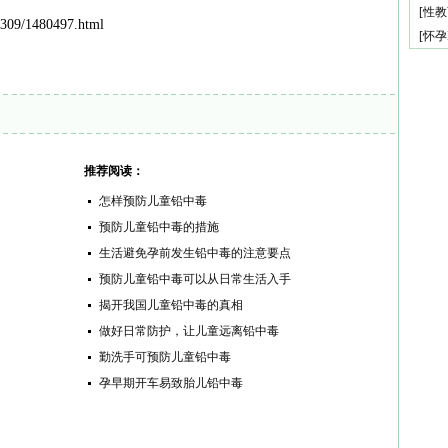
[
性教
309/1480497.html
[
怀孕
推荐阅读：
怎样预防儿童铅中毒
预防儿童铅中毒的措施
生活避免孕前发生铅中毒的注意要点
预防儿童铅中毒可以从日常生活入手
揭开我国儿童铅中毒的真相
做好日常防护，让儿童远离铅中毒
勤洗手可预防儿童铅中毒
孕早期开车易致胎儿铅中毒