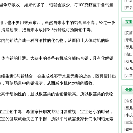
[
产后
里争夺吸收，如果钙多了，铅就会减少。每100克虾皮中含钙量
[
产后
宝宝
用，也不要用来煮东西，虽然自来水中的铅含量不高，经过一夜
清晨起来，把自来水放掉3~5分钟也可预防铅中毒。
[
疫苗
[
母乳
体内的铅结合成一种可溶性的化合物，从而阻止人体对铅的吸
[
婴儿
[
流口
进体内铅的排泄。大蒜中的某些有机成分能结合铅，具有化解铅
[
幼儿
[
幼儿
[
儿童
的维生素C与铅结合，会生成难溶于水且无毒的盐类，随粪便排出
质，可使肠道中的铅沉淀，从而减少机体对铅的吸收。
最新
量高于动物性的，且以根茎类的含铅量最高。所以根茎类的食物
[
准爸
[
婴儿
防宝宝铅中毒，希望家长朋友都经引发重视，宝宝还小的时候，
[
小孩
宝宝的健康就会失去了平衡，所以平时就需要家长们限制铅元素
[
宝宝
[
铅中