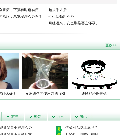
会胃痛，下腹有时也会痛
包皮手术后
何治疗，总复发怎么办啊？
性生活勃起不坚
月经没来，安全期是否会怀孕。
更多>>
吃什么好？
女用避孕套使用方法（图
通经舒络保健操
解）
两性
母婴
老人
快讯
卵巢发育不好怎么办
孕妇可以吃土豆吗？
养
生
卵巢发育不良的症状
月经期可以吃山楂吗