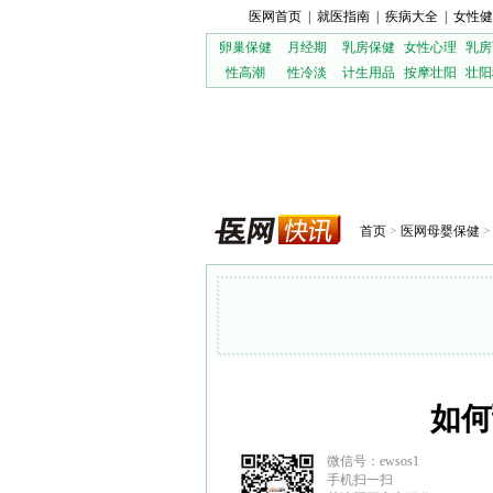
医网首页
|
就医指南
|
疾病大全
|
女性健
卵巢保健
月经期
乳房保健
女性心理
乳房
性高潮
性冷淡
计生用品
按摩壮阳
壮阳
首页
>
医网母婴保健
如何
微信号：ewsos1
手机扫一扫