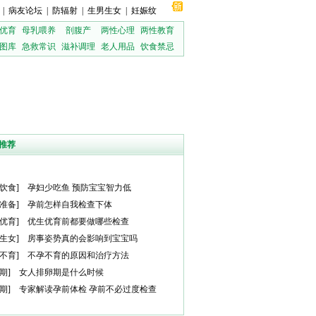
|
病友论坛
|
防辐射
|
生男生女
|
妊娠纹
优育
母乳喂养
剖腹产
两性心理
两性教育
图库
急救常识
滋补调理
老人用品
饮食禁忌
推荐
饮食
]
孕妇少吃鱼 预防宝宝智力低
准备
]
孕前怎样自我检查下体
优育
]
优生优育前都要做哪些检查
生女
]
房事姿势真的会影响到宝宝吗
不育
]
不孕不育的原因和治疗方法
期
]
女人排卵期是什么时候
期
]
专家解读孕前体检 孕前不必过度检查