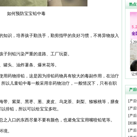
热点
如何预防宝宝铅中毒
的知识，培养孩子勤洗手，勤剪指甲的良好习惯，不将异物放入
5.
孩子到铅污染严重的道路、工厂玩耍。
、罐头、油炸薯条、爆米花等。
让
使用药物排铅，这是因为排铅药物具有较大的毒副作用，在治疗
，所以儿童铅中毒一般采用非药物治疗，一般情况下，只有在职
产后
[
产后
海带、紫菜、黑枣、葱、麦皮、乌龙茶、刺梨、猕猴桃等，膳食
[
产后
可以排铅，所以可以给宝宝多吃。
[
产后
总之入口的东西尽量不要有颜色，也避免宝宝用嘴咬铅笔等。
[
妊娠
[
产后
环境。