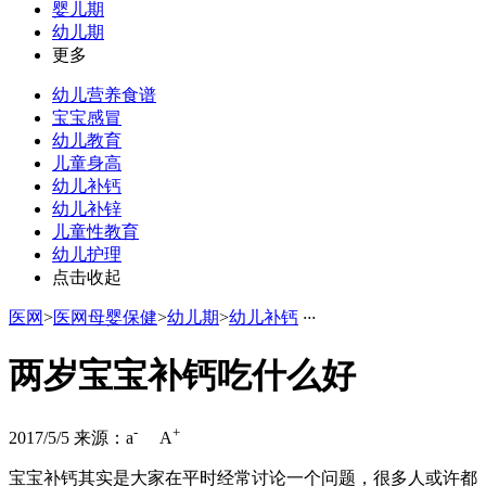
婴儿期
幼儿期
更多
幼儿营养食谱
宝宝感冒
幼儿教育
儿童身高
幼儿补钙
幼儿补锌
儿童性教育
幼儿护理
点击收起
医网
>
医网母婴保健
>
幼儿期
>
幼儿补钙
·
·
·
两岁宝宝补钙吃什么好
-
+
2017/5/5
来源：
a
A
宝宝补钙其实是大家在平时经常讨论一个问题，很多人或许都