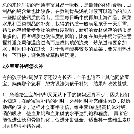
总的来说牛奶的钙质丰富且易于吸收，是最佳的补钙食物，豆
制品的钙含量也比较多。在熬制骨头汤的时候可以适当的加入
一些醋促使钙质的溶出。宝宝每日喝牛奶再加上海产品、蔬菜
水果和豆类制品的补充，获得的钙质一般满足孩子一天所需。
钙质的存留量受食物的新鲜度影响，新鲜的食材保存的钙质是
最多的。再者钙质也受温度的影响，比如在加热牛奶时要注意
搅拌避免局部温度过高而造成钙质的流失，炒菜过程要多加
水，时间也不宜过长。对于含草酸类较多的蔬菜，要先用热水
灼一下再抄，避免造成草酸钙沉淀。
2岁宝宝补钙怎么补
有的孩子快2周岁了牙还没有长齐，个子也追不上其他同龄宝
宝。妈妈那个急啊！想方设法为孩子补钙，结果却收效甚微。
1、急着给宝宝补钙却又无从下手的妈妈还真不少，因为她们
不知道，在给宝宝补钙的同时，必须同时补充维生素D，以协
助钙的吸收，这样才会事半功倍。维生素D能提高机体对钙、
磷的吸收，使血浆钙和血浆磷的水平达到饱和程度。 再者它
能促进生长和骨骼钙化，促进牙齿健全。适当补一些维生素D
才能增强补钙效果。