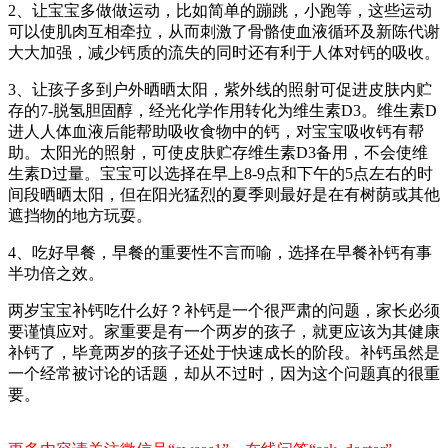
2、让宝宝多做做运动，比如简单的蹦跳，小跑等，这些运动
可以使肌肉互相牵拉，从而刺激了骨骼使血液循环及新陈代谢
大大加强，减少钙质的流失的同时还有利于人体对钙的吸收。
3、让孩子多到户外晒晒太阳，紫外线的照射可促进皮肤内贮
存的7-脱氢胆固醇，经光化学作用转化为维生素D3。维生素D
进人人体血液后能帮助吸收食物中的钙，对宝宝吸收钙有帮
助。太阳光的照射，可使皮肤贮存维生素D3备用，不会使维
生素D过量。宝宝可以选择在早上8-9点和下午的5点左右的时
间段晒晒太阳，但在阳光猛烈的夏季则最好是在有树荫或其他
遮挡物的地方玩耍。
4、吃好早餐，早餐的重要性不言而喻，选择在早餐补钙有事
半功倍之效。
两岁宝宝补钙吃什么好？补钙是一个很严肃的问题，家长必须
要谨慎应对。家重要是有一个两岁的孩子，就更应该为其健康
补钙了，毕竟两岁的孩子还处于快速成长的阶段。补钙虽然是
一个经常被讨论的话题，却从不过时，因为这个问题真的很重
要。