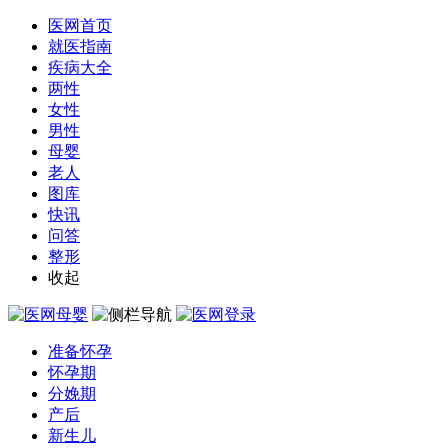
医网首页
就医指南
疾病大全
两性
女性
男性
母婴
老人
图库
快讯
问答
整形
收起
准备怀孕
怀孕期
分娩期
产后
新生儿